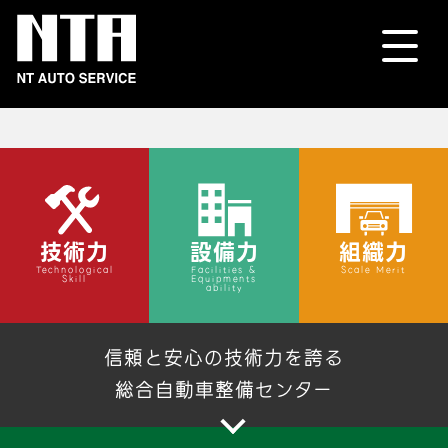
技術力
設備力
組織力
Technological
Facilities &
Scale Merit
Skill
Equipments
ability
信頼と安心の技術力を誇る
総合自動車整備センター