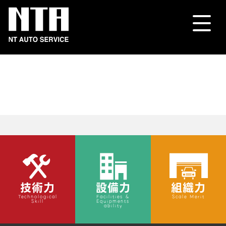
技術力
設備力
組織力
Technological
Facilities &
Scale Merit
Skill
Equipments
ability