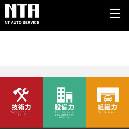
技術力
設備力
組織力
Technological
Facilities &
Scale Merit
Skill
Equipments
ability