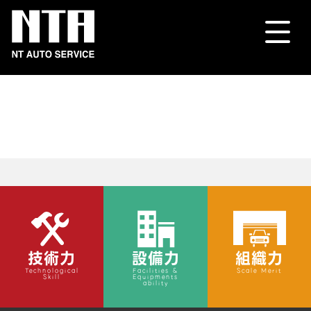
技術力
設備力
組織力
Technological
Facilities &
Scale Merit
Skill
Equipments
ability